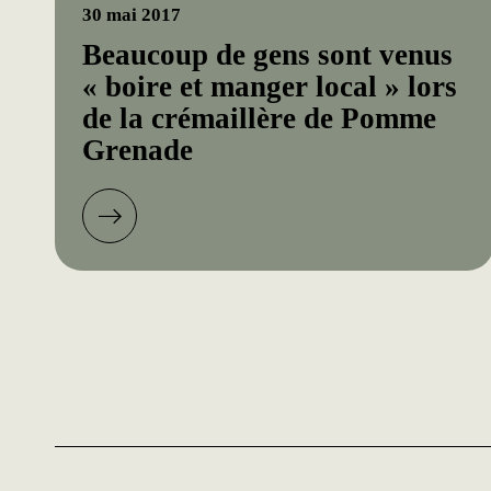
30 mai 2017
Beaucoup de gens sont venus
« boire et manger local » lors
de la crémaillère de Pomme
Grenade