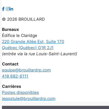
©
2026 BROUILLARD
Bureaux
Édifice le Claridge
220 Grande Allée Est, Suite 170
Québec (Québec) G1R 2J1
(entrée via la rue Louis-Saint-Laurent)
Contact
equipe@brouillardrp.com
418 682-6111
Carrières
Postes disponibles
jepostule@brouillardrp.com