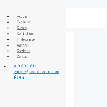
Aller
au
Accueil
Menu
contenu
Expertise
Clients
Réalisations
Fil de presse
Agence
2 015 325 $
Carrières
Contact
418 682-6111
equipe@brouillardrp.com
La Fondation
Mérici Collégial