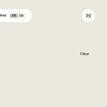
ères
FR
EN
Archives