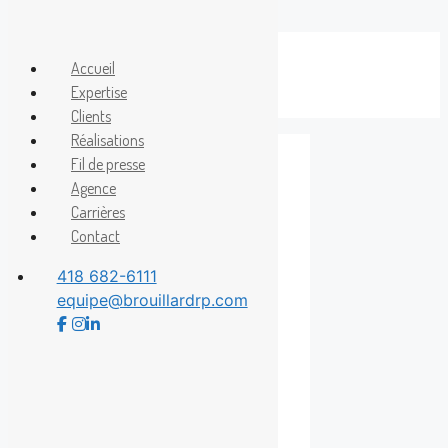
Aller
au
Accueil
Menu
contenu
Expertise
Clients
Réalisations
Fil de presse
Agence
Aide
Carrières
Contact
Alimentaire
418 682-6111
equipe@brouillardrp.com
La Grande