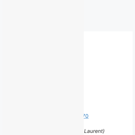
Archives
Archives
Besoin d'un autre service?
Communiquez
avec nous.
©
2026 BROUILLARD
Bureaux
Édifice le Claridge
220 Grande Allée Est, Suite 170
Québec (Québec) G1R 2J1
(entrée via la rue Louis-Saint-Laurent)