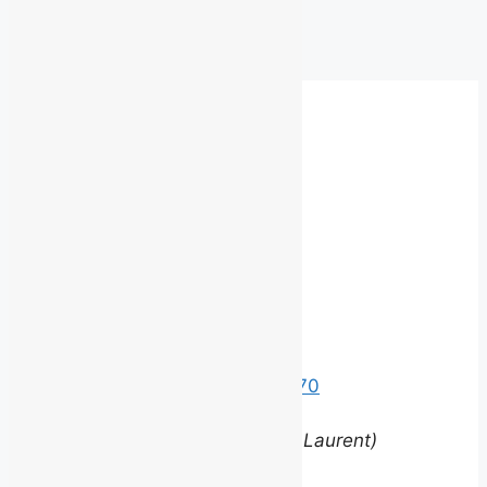
Archives
Besoin d'un autre service?
Communiquez
avec nous.
©
2026 BROUILLARD
Bureaux
Édifice le Claridge
220 Grande Allée Est, Suite 170
Québec (Québec) G1R 2J1
(entrée via la rue Louis-Saint-Laurent)
Contact