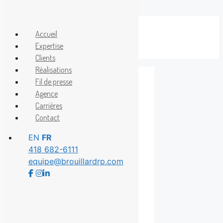
Aller
au
Accueil
Menu
contenu
Expertise
Clients
Réalisations
Fil de presse
Agence
Alexandra Lost
Carrières
Contact
EN
FR
418 682-6111
equipe@brouillardrp.com
Cette semaine au
Cosmos Lévis et