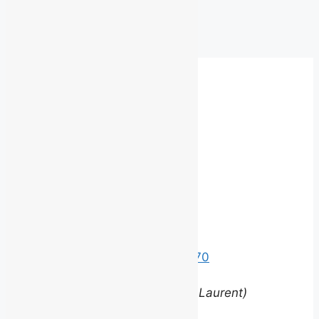
Archives
Besoin d'un autre service?
Communiquez
avec nous.
©
2026 BROUILLARD
Bureaux
Édifice le Claridge
220 Grande Allée Est, Suite 170
Québec (Québec) G1R 2J1
(entrée via la rue Louis-Saint-Laurent)