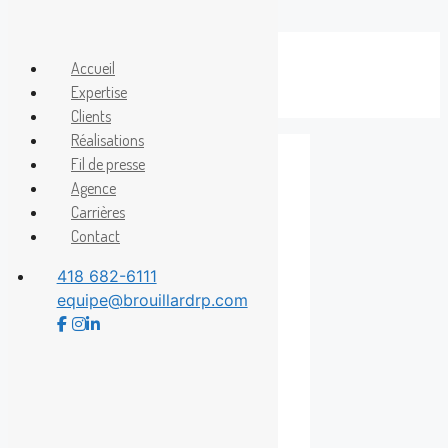
Aller
au
Accueil
Menu
contenu
Expertise
Clients
Réalisations
Fil de presse
Agence
Andreanne
Carrières
Contact
Marquis
418 682-6111
equipe@brouillardrp.com
Womance sort du