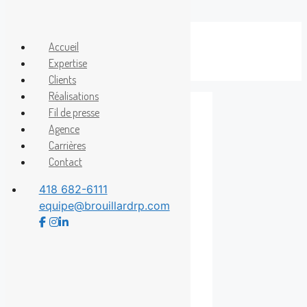
Aller
au
Accueil
Menu
contenu
Expertise
Clients
Réalisations
Fil de presse
Agence
Auberge Les
Carrières
Contact
Falaises
418 682-6111
equipe@brouillardrp.com
35e anniversaire