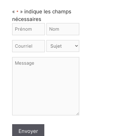
«
» indique les champs
*
nécessaires
Nom
*
Prénom
Nom
Courriel
Comment
*
pouvons-
nous
Message
vous
complémentaire
aider?
*
Envoyer