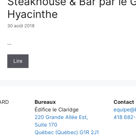
Steakhouse & Bar par le 
Hyacinthe
30 août 2018
…
Lire
ARD
Bureaux
Contact
Édifice le Claridge
equipe@b
220 Grande Allée Est,
418 682-
Suite 170
Québec (Québec) G1R 2J1