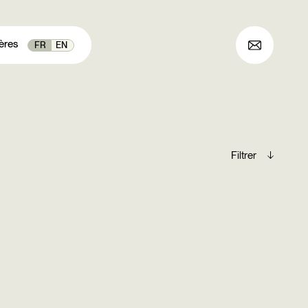
ères
FR
EN
Archives