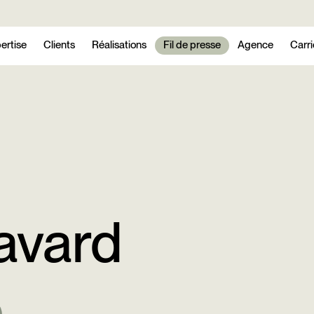
ertise
Clients
Réalisations
Fil de presse
Agence
Carri
savard