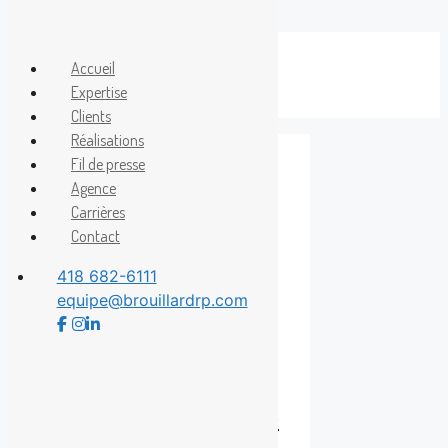
Aller
au
Accueil
Menu
contenu
Expertise
Clients
Réalisations
Fil de presse
Agence
Bonne Entente
Carrières
Contact
418 682-6111
equipe@brouillardrp.com
Une fête des
Mères en musique