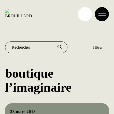
Aller
au
contenu
Archives
Rechercher :
boutique
l’imaginaire
23 mars 2018