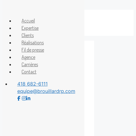
Aller
au
Accueil
Menu
contenu
Expertise
Clients
Réalisations
Fil de presse
Agence
Brasserie
Carrières
Contact
Générale
418 682-6111
equipe@brouillardrp.com
Un début d’année