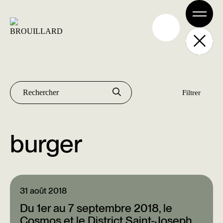
Aller
au
contenu
Archives
Rechercher :
burger
31 août 2018
Du 1er au 7 septembre 2018, le
Cosmos et le District Saint-Joseph