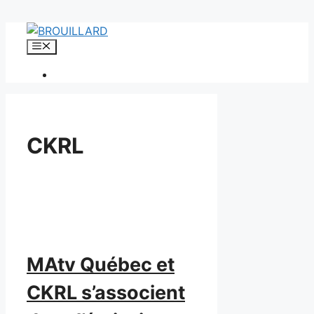
Aller
au
Menu
contenu
CKRL
MAtv Québec et
CKRL s’associent