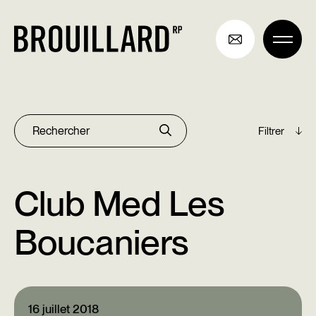
Aller
au
contenu
Archives
Rechercher :
Club Med Les
Boucaniers
16 juillet 2018