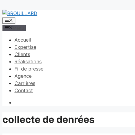
Aller
au
Menu
contenu
Menu
Accueil
Expertise
Clients
Réalisations
Fil de presse
Agence
Carrières
Contact
collecte de denrées