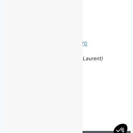
©
2026 BROUILLARD
Bureaux
Édifice le Claridge
220 Grande Allée Est, Suite 170
Québec (Québec) G1R 2J1
(entrée via la rue Louis-Saint-Laurent)
Contact
equipe@brouillardrp.com
418 682-6111
Carrières
Postes disponibles
jepostule@brouillardrp.com