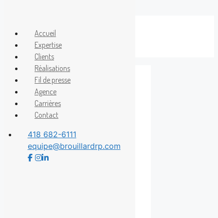
Aller
au
Accueil
Menu
contenu
Expertise
Clients
Réalisations
Fil de presse
Agence
concert
Carrières
Contact
418 682-6111
equipe@brouillardrp.com
Une première
mondiale : un