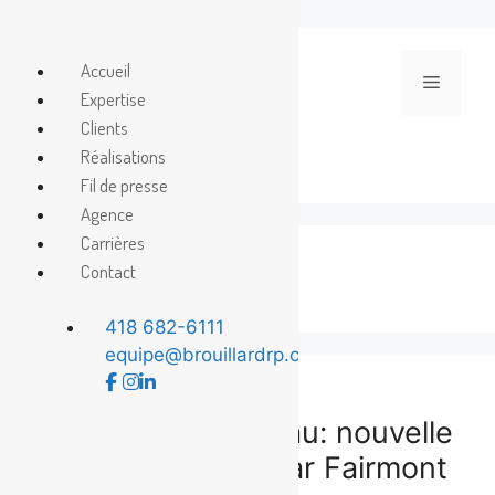
Aller
au
Accueil
Menu
contenu
Expertise
Clients
Réalisations
Fil de presse
Agence
Carrières
Croisière AML
Contact
418 682-6111
equipe@brouillardrp.com
Un château sur l’eau: nouvelle
offre touristique par Fairmont