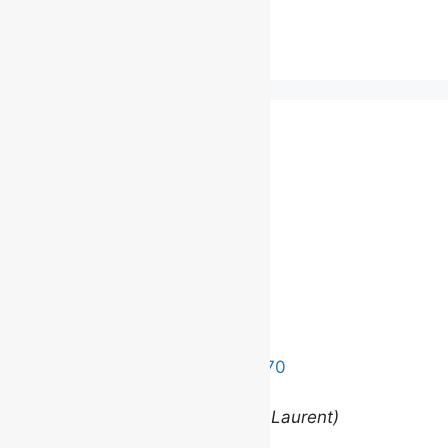
Archives
Besoin d'un autre service?
Communiquez
avec nous.
©
2026 BROUILLARD
Bureaux
Édifice le Claridge
220 Grande Allée Est, Suite 170
Québec (Québec) G1R 2J1
(entrée via la rue Louis-Saint-Laurent)
Contact