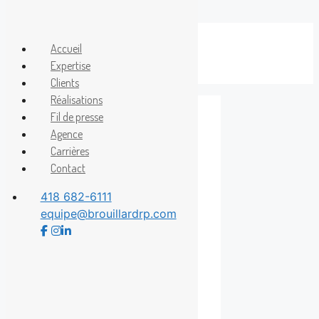
Aller
au
Accueil
Menu
contenu
Expertise
Clients
Réalisations
Fil de presse
Agence
dons
Carrières
Contact
418 682-6111
equipe@brouillardrp.com
30 000 $ remis à
la Fondation de