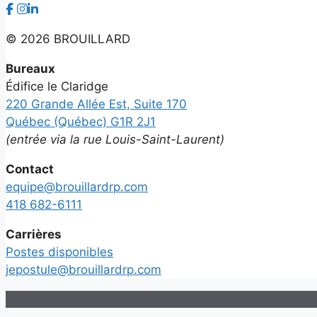
©
2026 BROUILLARD
Bureaux
Édifice le Claridge
220 Grande Allée Est, Suite 170
Québec (Québec) G1R 2J1
(entrée via la rue Louis-Saint-Laurent)
Contact
equipe@brouillardrp.com
418 682-6111
Carrières
Postes disponibles
jepostule@brouillardrp.com