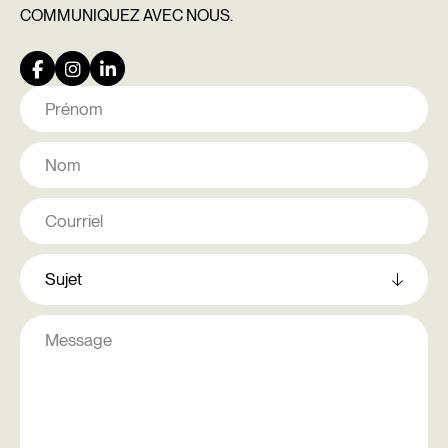
COMMUNIQUEZ
AVEC NOUS.
Nom
Prénom
Nom
Courriel
Comment
pouvons-
nous
vous
Message
aider?
complémentaire