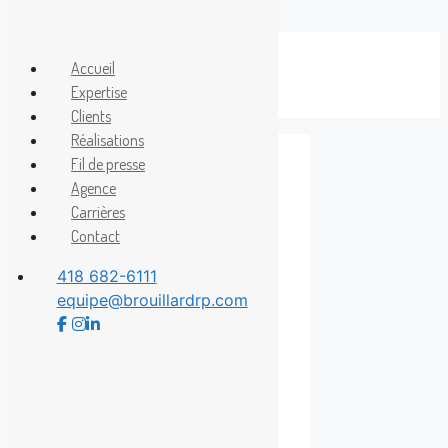
Aller
au
Accueil
Menu
contenu
Expertise
Clients
Réalisations
Fil de presse
Agence
Festival de jazz
Carrières
Contact
de quebec
418 682-6111
equipe@brouillardrp.com
Nouvelles Soirées