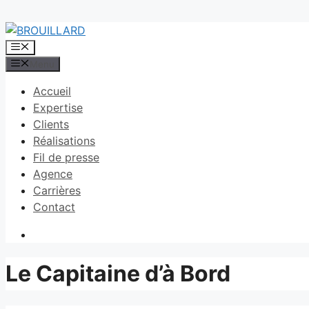
Aller
au
Menu
contenu
Menu
Accueil
Expertise
Clients
Réalisations
Fil de presse
Agence
Carrières
Contact
Le Capitaine d’à Bord