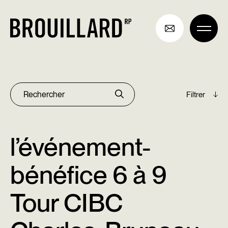
Aller
au
contenu
Archives
Rechercher :
l’événement-
bénéfice 6 à 9
Tour CIBC