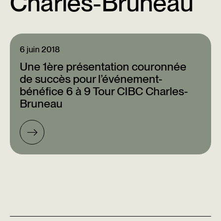
Charles-Bruneau
6 juin 2018
Une 1ère présentation couronnée
de succès pour l’événement-
bénéfice 6 à 9 Tour CIBC Charles-
Bruneau