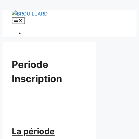
Aller
au
Menu
contenu
Periode
Inscription
La période