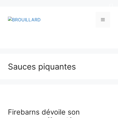
Aller
au
Menu
contenu
Sauces piquantes
Firebarns dévoile son