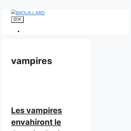
Aller
au
Menu
contenu
vampires
Les vampires
envahiront le