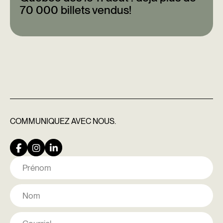
70 000 billets vendus!
COMMUNIQUEZ
AVEC NOUS.
Nom
Prénom
Nom
Courriel