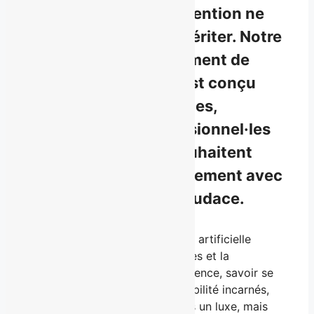
messages, capter l’attention ne
suffit plus : il faut la mériter. Notre
service de développement de
marque personnelle est conçu
pour les entrepreneur·es,
dirigeant·es et professionnel·les
de haut niveau qui souhaitent
structurer leur rayonnement
avec
rigueur, créativité et audace.
Dans un monde où l’intelligence artificielle
transforme les métiers, les codes et la
communication des gens d’influence, savoir se
distinguer par des choix de visibilité incarnés,
marquants et assumés n’est pas un luxe, mais