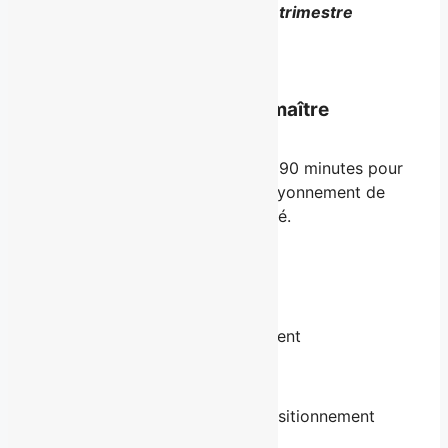
Offre limitée à 10 mandats par trimestre
Postuler
Conférence ou classe de maître
Une session immersive de 60 à 90 minutes pour
explorer les fondements d’un rayonnement de
marque fort, cohérent et assumé.
Inclus :
Exemples concrets
Outils d’activation du rayonnement
Réflexions ciblées
Exercices de clarification du positionnement