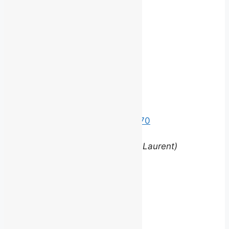
©
2026 BROUILLARD
Bureaux
Édifice le Claridge
220 Grande Allée Est, Suite 170
Québec (Québec) G1R 2J1
(entrée via la rue Louis-Saint-Laurent)
Contact
equipe@brouillardrp.com
418 682-6111