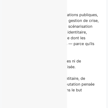
une nécessité.
En combinant les leviers des relations publiques,
de la stratégie de marque, de la gestion de crise,
de la création de contenu, de la scénarisation
éditoriale et du positionnement identitaire,
BROUILLARD propose un service dont les
résultats dépassent les attentes — parce qu’ils
sont pensés pour durer.
Il ne s’agit pas ici d’images lissées ni de
production de contenu automatisée.
Il est question d’alignement identitaire, de
posture d’influence, et d’une réputation pensée
comme un actif stratégique, dans le but
d’atteindre des objectifs précis.