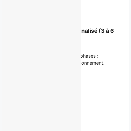
Tarification sur demande
Réserver
Accompagnement personnalisé (3 à 6
mois)
Un parcours structuré en deux phases :
stratégie, puis activation du rayonnement.
Inclus :
Un plan d’action détaillé
Du coaching de porte-parole
De la rédaction stratégique
Du positionnement narratif