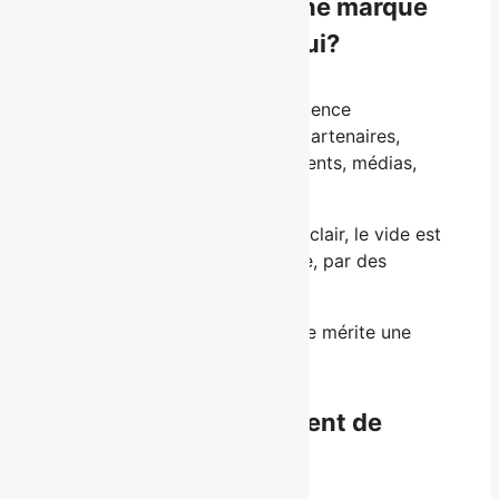
Pourquoi structurer une marque
personnelle aujourd’hui?
Parce que l’image publique influence
directement les opportunités (partenaires,
collaborateurs, financement, clients, médias,
invitations stratégiques).
Parce qu’en l’absence d’un récit clair, le vide est
comblé par les autres — ou pire, par des
perceptions erronées.
Parce qu’une trajectoire sérieuse mérite une
réputation à sa hauteur.
Offres en développement de
marque personnelle