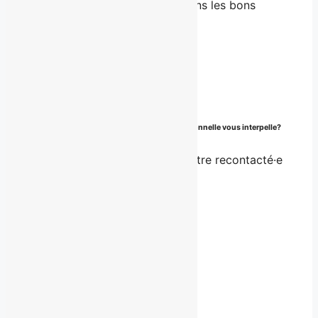
L’optimisation de la visibilité dans les bons
cercles
Offre sur mesure
À partir de 15 000$
Discuter
Notre service développement de marque personnelle vous interpelle?
Remplissez le formulaire pour être recontacté·e
rapidement.
Besoin d'un autre service?
Communiquez
avec nous.