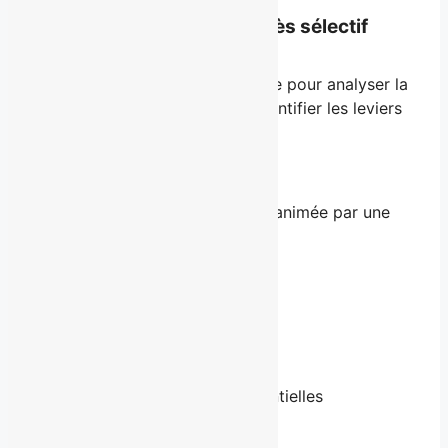
Lecture stratégique – Accès sélectif
Première intervention structurée pour analyser la
posture publique actuelle et identifier les leviers
de rayonnement à fort impact.
Inclus :
Une formation vidéo exclusive animée par une
stratège séniore
Un questionnaire stratégique
Un diagnostic approfondi
Une analyse personnalisée
Des recommandations confidentielles
À partir de 3000$