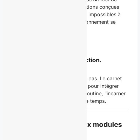
personnalité. Une série de questions conçues
pour rendre certaines décisions impossibles à
éviter. C’est ici que votre positionnement se
cristallise.
03 — Incarner
Le carnet de passage à l’action.
Parce que comprendre ne suffit pas. Le carnet
vous accompagne au quotidien pour intégrer
cette nouvelle posture à votre routine, l’incarner
concrètement, et la tenir dans le temps.
La partie théorique : six modules
pour démonter, poser,