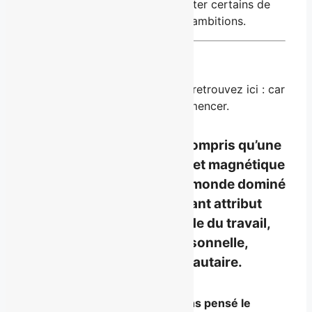
que vous avez besoin d’emprunter certains de
leurs codes pour atteindre vos ambitions.
Mais lesquels, et comment?
Et c’est pour ça que vous vous retrouvez ici : car
vous ne savez pas par où commencer.
Chez BROUILLARD, on a compris qu’une
marque personnelle forte et magnétique
était aujourd’hui, dans ce monde dominé
par l’image,
le plus important attribut
d’un individu
dans le monde du travail,
mais aussi dans la vie personnelle,
intime, sociale et communautaire.
C’est pour vous que nous avons pensé le