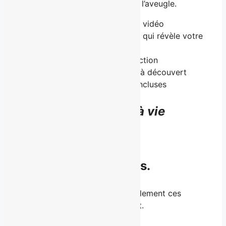
Pour avancer seul·e, mais pas à l’aveugle.
Six modules théoriques en vidéo
Le questionnaire signature qui révèle votre
positionnement
Le carnet de passage à l’action
Florence en étude de cas, à découvert
Accès à vie, mises à jour incluses
950 $
CAD — accès à vie
Acheter Incontournable
Questions fréquentes.
Si vous hésitez, ce sont probablement ces
questions-là qui vous retiennent.
Voici comment on y répond.