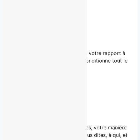
01 — En amont
Ce que vous
pensez
.
Vos croyances, vos résistances, votre rapport à
la visibilité. Ce qui, en amont, conditionne tout le
reste.
02 — En surface
Ce que vous
montrez
.
Votre positionnement, vos angles, votre manière
de prendre la parole. Ce que vous dites, à qui, et