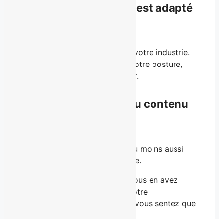
Est-ce que le contenu est adapté
à mon industrie?
La méthode ne dépend pas de votre industrie.
Elle repose sur votre identité, votre posture,
votre façon de vous positionner.
Est-ce que j’ai accès au contenu
pour toujours?
Oui. Vous y avez accès à vie, du moins aussi
longtemps que le contenu existe.
Vous pouvez y revenir quand vous en avez
besoin, à chaque moment où votre
positionnement évolue, ou que vous sentez que
quelque chose doit se réajuster.