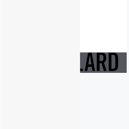
equipe@brouillardrp.com
418 682-6111
Carrières
Postes disponibles
jepostule@brouillardrp.com