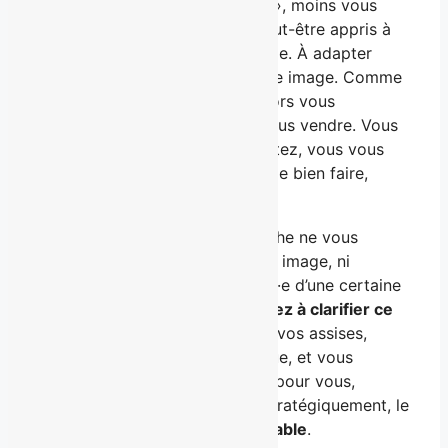
qu’il faut sur le plan de l’image », moins vous
êtes magnétique. On vous a peut-être appris à
définir un contenu, puis une cible. À adapter
votre message. À construire une image. Comme
si vous étiez une entreprise. Alors vous
réfléchissez à quoi dire pour vous vendre. Vous
filtrez votre contenu. Vous ajustez, vous vous
épuisez. Et plus vous essayez de bien faire,
moins ça vous ressemble.
Pour cette raison, notre approche ne vous
demande pas de construire une image, ni
d’enfiler un rôle pour être perçu·e d’une certaine
façon.
Avec nous, vous travaillez à clarifier ce
qui est déjà là
. Vous confirmez vos assises,
votre réel positionnement unique, et vous
assumez ces éléments d’abord pour vous,
ensuite en les communiquant stratégiquement, le
tout :
pour devenir incontournable
.