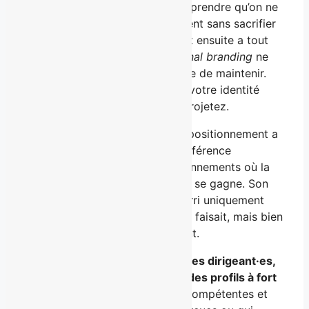
Elle a joué un rôle. Jusqu’à comprendre qu’on ne
peut pas le maintenir indéfiniment sans sacrifier
sa santé. Ce qu’elle a découvert ensuite a tout
changé. La puissance du
personal branding
ne
vient pas des filtres qu’on essaie de maintenir.
Elle vient de l’alignement entre votre identité
profonde et l’image que vous projetez.
En appliquant ce principe, son positionnement a
changé. Elle est devenue une référence
incontournable dans des environnements où la
crédibilité ne se donne pas, elle se gagne. Son
positionnement n’a pas été nourri uniquement
par son expérience et ce qu’elle faisait, mais bien
par ce qu’elle était naturellement.
Aujourd’hui, elle travaille avec
des dirigeant·es,
des artistes, des expert·es et des profils à fort
potentiel
, des personnes déjà compétentes et