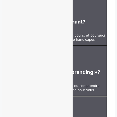
02
Pourquoi maintenant?
Saisir le changement de structure en cours, et pourquoi
l'ignorer aujourd'hui revient à se handicaper.
03
Pour qui, le « personal branding »?
Vous reconnaître dans le portrait, ou comprendre
clairement pourquoi ce n'est pas pour vous.
04