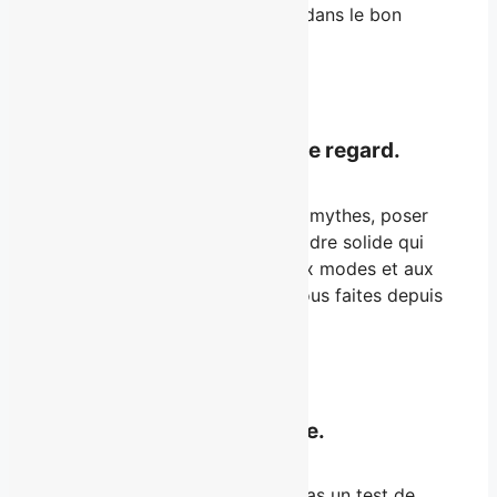
publier. Il faut faire les trois, et dans le bon
ordre.
01 — Comprendre
La théorie qui change votre regard.
Six modules pour démonter les mythes, poser
les fondations, et installer un cadre solide qui
résiste à la pression sociale, aux modes et aux
objections internes que vous vous faites depuis
des années.
02 — Révélé
Le questionnaire qui révèle.
L’outil signature de Brouillard. Pas un test de