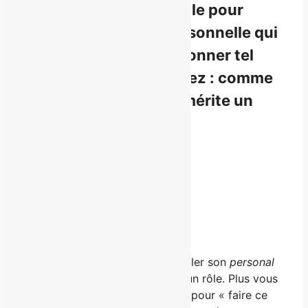
personnelle qui travaille pour
vous. Une marque personnelle qui
permet de vous positionner tel
que vous vous percevez :
comme
étant un individu qui mérite un
peu plus de lumière
.
L’approche BROUILLARD
Radicalement
unique
.
Nous avons compris que travailler son
personal
branding
ce n’est pas de jouer un rôle. Plus vous
vous éloignez de qui vous êtes pour « faire ce