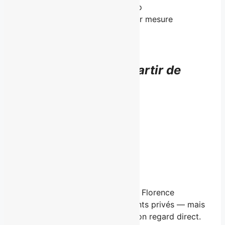
Lecture stratégique en duo
Plan de positionnement sur mesure
Suivi de trois à six mois
Accès direct à l’équipe
15 000 $
CAD — à partir de
Déposer une candidature
•
Voie 2 — La présente offre
Incontournable, par
BROUILLARD.
La même logique de travail que Florence
applique à ses accompagnements privés — mais
en autonomie complète, sans son regard direct.