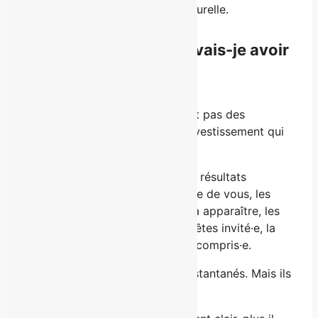
rythme, jusqu’à devenir plus naturelle.
En combien de temps vais-je avoir
des résultats?
Le
personal branding
ne produit pas des
résultats immédiats. C’est un investissement qui
se construit dans le temps.
Il apporte quand même par des résultats
concrets : la façon dont on parle de vous, les
opportunités qui commencent à apparaître, les
conversations auxquelles vous êtes invité·e, la
facilité avec laquelle vous êtes compris·e.
Ce ne sont pas des résultats instantanés. Mais ils
sont exponentiels.