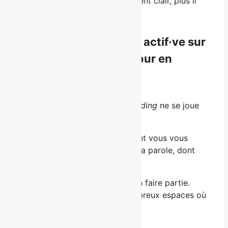
Plus votre positionnement devient clair, plus il
travaille pour vous.
Est-ce que je dois être actif·ve sur
les réseaux sociaux pour en
bénéficier?
Non. D’ailleurs, le
personal branding
ne se joue
pas uniquement en ligne.
Il se construit dans la façon dont vous vous
positionnez, dont vous prenez la parole, dont
vous êtes perçu·e, partout.
Les réseaux sociaux peuvent en faire partie.
Mais ce ne sont qu’un des nombreux espaces où
ça se manifeste.