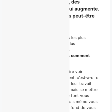
Vous avez de l’expérience, des
résultats, une crédibilité qui augmente.
Vous sentez que vous êtes peut-être
même déjà
sur votre X
.
Mais aujourd’hui, ce ne sont
pas
les plus
compétent·es qui profitent de plus
d’opportunités et d’avancement.
Ce sont ceux qui comprennent comment
communiquer leur plus-value.
Qui ont compris comment se faire voir
intelligemment et stratégiquement, c’est-à-dire
pas seulement mettre de l’avant leur travail
comme à une certaine époque, mais se mettre
de l’avant eux aussi. Ceux qui le font vous
intriguent
, vous
inspirent
, parfois même vous
dérangent
. Mais vous savez au fond de vous