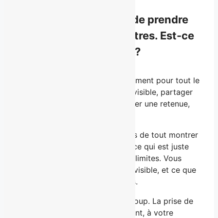
Je ne suis pas à l’aise de prendre
position devant les autres. Est-ce
que c’est fait pour moi?
S’exposer ne vient pas naturellement pour tout le
monde. Prendre la parole, être visible, partager
son point de vue — ça peut créer une retenue,
parfois même un inconfort.
Ce travail ne vous demande pas de tout montrer
ni de vous exposer au-delà de ce qui est juste
pour vous. Vous définissez vos limites. Vous
choisissez ce que vous rendez visible, et ce que
vous préférez garder pour vous.
Et surtout, rien ne se fait d’un coup. La prise de
parole se construit graduellement, à votre