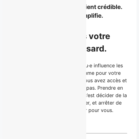
Ce que vous incarnez devient
crédible
.
Et ce que vous attirez
s’amplifie
.
Ne laissez pas votre
succès au hasard.
La façon dont vous êtes perçu·e influence les
opportunités, pour vous comme pour votre
entreprise : celles auxquelles vous avez accès et
celles qu’on ne vous propose pas. Prendre en
main votre
personal branding
, c’est décider de la
place que vous devez occuper, et arrêter de
laisser les autres la définir pour vous.
Prenez en main votre succès