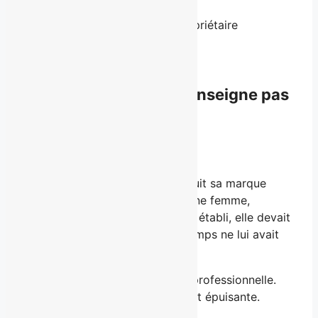
Florence Brouillard — Propriétaire
Conceptrice de parcours
Florence Brouillard n’enseigne pas
le
personal branding
.
Elle le redéfinit.
Mais Florence a d’abord construit sa marque
personnelle
par nécessité
. Jeune femme,
successeure d’un dirigeant déjà établi, elle devait
gagner une crédibilité que le temps ne lui avait
pas encore donnée.
Elle s’est construit une armure professionnelle.
Efficace. Convaincante. Souvent épuisante.