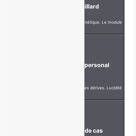
La méthode Brouillard
Distinguer se vendre et devenir magnétique. Le module
qui inverse tout.
05
Le côté sombre du « personal
branding »
Identifier les pièges, les fatigues et les dérives. Lucidité
plutôt qu'illusion.
06
Florence en étude de cas