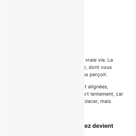
comment.
03 — Au quotidien
Ce que vous
incarnez
.
Pas seulement en ligne. Dans la vraie vie. La
façon dont vous vous présentez, dont vous
prenez votre place, dont on vous perçoit.
Quand ces trois dimensions sont alignées,
quelque chose change. Au départ lentement, car
les morceaux ont besoin de se placer, mais
après inévitablement.
Ce que vous êtes et montrez devient
cohérent
.