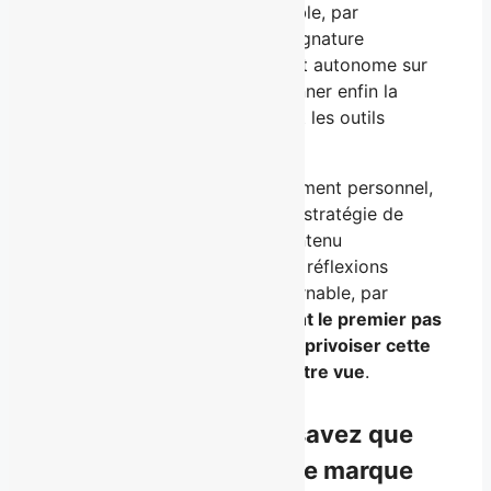
parcours en ligne
incontournable, par
BROUILLARD, un programme signature
d’accompagnement entièrement autonome sur
trois mois conçu pour vous donner enfin la
vision dont vous avez besoin et les outils
concrets pour y arriver.
À la croisée entre le développement personnel,
l’alignement professionnel et la stratégie de
communication, incluant du contenu
motivationnel, des outils et des réflexions
profondes en chemin, incontournable, par
BROUILLARD est probablement le premier pas
dont vous avez besoin pour apprivoiser cette
version de vous qui souhaite être vue
.
Si vous êtes ici, vous savez que
vous avez besoin d’une marque