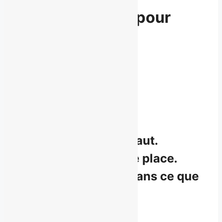
Mais
pas assez
pour
vous rendre
incontournable.
Acheter — 950 $
Le constat
Vous faites ce qu’il faut.
Vous êtes à la bonne place.
Vous êtes bon(ne) dans ce que
vous faites.