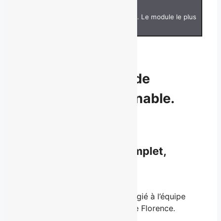
Voir l'outil en action sur sa créatrice. Le module le plus
rare.
Forfaits offerts
Il y a deux façons de
devenir incontournable.
•
Voie 1 — Avec notre équipe
Accompagnement complet,
sur mesure.
Analyse, stratégie, accès privilégié à l’équipe
Brouillard et au regard direct de Florence.