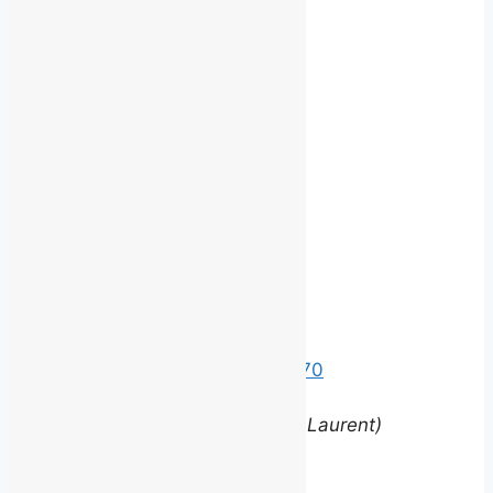
Besoin d'un autre service?
Communiquez
avec nous.
©
2026 BROUILLARD
Bureaux
Édifice le Claridge
220 Grande Allée Est, Suite 170
Québec (Québec) G1R 2J1
(entrée via la rue Louis-Saint-Laurent)
Contact