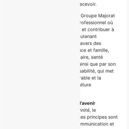
talents passionnés par l’art de recevoir.
Porté par une vision durable, le Groupe Majorat
souhaite bâtir un écosystème professionnel où
chacun peut apprendre, évoluer et contribuer à
la réussite collective, tout en soutenant
activement sa communauté à travers des
engagements concrets en enfance et famille,
environnement, sécurité alimentaire, santé
mentale, arts et culture locale, ainsi que par son
approche d’Éco Franco Responsabilité, qui met
de l’avant le développement durable et la
richesse de la langue et de la culture
francophones.
Un nom porteur d’héritage et d’aveni
r
Le nom Majorat incarne la pérennité, le
patrimoine et la transmission : ces principes sont
soutenus par la confiance, la communication et