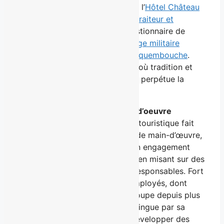
l’
Hôtel Château Laurier Québec
, l’
Hôtel Château
Bellevue
, le
George V services traiteur et
banquets
qui est également gestionnaire de
l’
Espace événementiel du Manège militaire
Voltigeurs de Québec
et
Le Croquembouche
.
Autant de lieux emblématiques où tradition et
innovation se côtoient, et où se perpétue la
passion de recevoir.
Agir face à la pénurie de main d’oeuvre
Dans un contexte où l’industrie touristique fait
face à une importante pénurie de main-d’œuvre,
le Groupe Majorat réaffirme son engagement
envers la relève et la durabilité en misant sur des
pratiques de gestion humaine responsables. Fort
d’une équipe de plus de 300 employés, dont
certains œuvrent au sein du groupe depuis plus
de 30 ans, l’organisation se distingue par sa
capacité à attirer, fidéliser et développer des