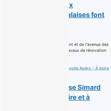
gyms existants : deux
succursales montréalaises font
peau neuve
15 juillet 2026
Les succursales de Ville Saint-Laurent et de l'avenue des
Pins rouvrent après d'importants travaux de rénovation
Montréal, le 15...
Read More
Avis de parution : Rose Simard
dévoile Apéro – À boire et à
manger