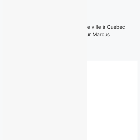
salon plus intime
11 juin 2026
Un retour à l'essentiel, situé en haute ville à Québec
Québec, le 10 Juin 2026 – Le coiffeur Marcus
Villeneuve,...
Read More
Fil de presse complet
Besoin d'un autre service?
Communiquez
avec nous.
©
2026 BROUILLARD
Bureaux