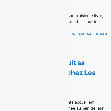
15 juillet 2026
En librairie le 26 août 2026 Dans son troisième livre,
Rose Simard, fondatrice de 1 ou 2 Cocktails, autrice,...
Read More
La cinéaste Mélanie
Charbonneau poursuit sa
carrière publicitaire chez Les
Enfants
14 juillet 2026
Montréal, 16 juillet 2026 - Les Enfants accueillent
aujourd’hui une réalisatrice chevronnée au sein de leur