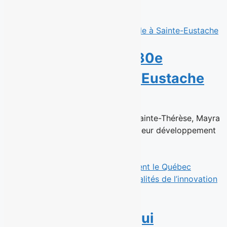
équipe de talents en...
Read More
Sushi Taxi ouvre sa 30e
succursale à Sainte-Eustache
6 juillet 2026
Déjà à la tête de la succursale de Sainte-Thérèse, Mayra
Ventura et Cesar Solis poursuivent leur développement
au sein du...
Read More
Sept personnalités qui