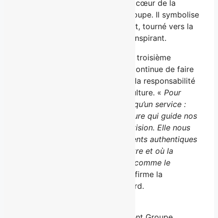
la responsabilité, les valeurs au cœur de la
famille Girard, fondatrice du groupe. Il symbolise
la continuité d’un héritage vivant, tourné vers la
création d’un avenir durable et inspirant.
Né d’une entreprise familiale de troisième
génération, le Groupe Majorat continue de faire
de la confiance, du respect, de la responsabilité
et de l’équité les piliers de sa culture. «
Pour
nous, l’hospitalité est bien plus qu’un service :
c’est une façon d’être, une posture qui guide nos
gestes, nos décisions et notre vision. Elle nous
inspire à créer des environnements authentiques
où l’humain est toujours au centre et où la
reconnaissance est considérée comme le
carburant de la motivation
», affirme la
présidente, Aude Lafrance-Girard.
À propos du Groupe Majorat
Le Groupe Majorat, anciennement Groupe