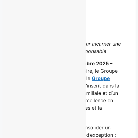
Facebook
X
LinkedIn
Email
Une nouvelle ère engagée pour incarner une
gestion humaine et responsable
Québec, le mercredi 26 novembre 2025 –
Porté par un demi-siècle d’histoire, le Groupe
Cogirès se réinvente et devient le
Groupe
Majorat
. Cette transformation s’inscrit dans la
continuité d’une riche histoire familiale et d’un
engagement profond envers l’excellence en
hospitalité, les relations humaines et la
transmission du savoir-faire.
Cette nouvelle identité vient consolider un
regroupement d’établissements d’exception :