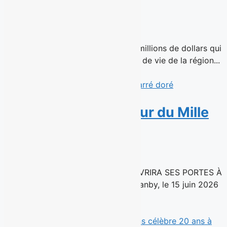
Patrimoine
16 juin 2026
Une transaction immobilière de 51 millions de dollars qui
assure la continuité de trois milieux de vie de la région...
Read More
Avril s’installe au cœur du Mille
carré doré
15 juin 2026
UNE NOUVELLE SUCCURSALE OUVRIRA SES PORTES À
MONTRÉAL À L’AUTOMNE 2026 Granby, le 15 juin 2026
– La chaîne de...
Read More