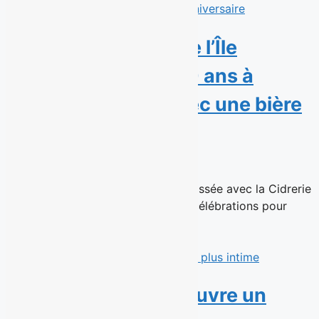
La Microbrasserie de l’Île
d’Orléans célèbre 20 ans à
brasser l’histoire avec une bière
anniversaire
15 juin 2026
Une Triple Belge Pomme-Érable brassée avec la Cidrerie
Verger Bilodeau et une journée de célébrations pour
souligner son histoire brassicole...
Read More
Marcus Villeneuve ouvre un