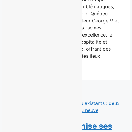
Cogirès, regroupe des entités emblématiques,
notamment l’Hôtel Château Laurier Québec,
l’Hôtel Château Bellevue, le Traiteur George V et
Le Croquembouche. Fidèle à ses racines
familiales et à sa passion pour l’excellence, le
Groupe reste un leader dans l’hospitalité et
l’industrie touristique de Québec, offrant des
expériences mémorables dans des lieux
emblématiques.
Derniers communiqués
Éconofitness modernise ses