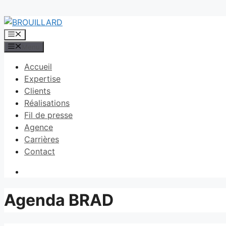
Aller
au
Menu
contenu
Menu
Accueil
Expertise
Clients
Réalisations
Fil de presse
Agence
Carrières
Contact
Agenda BRAD