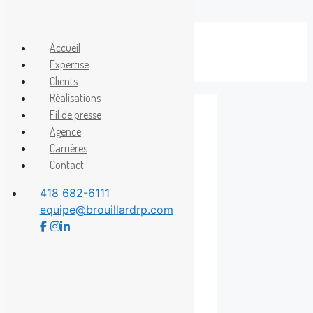
Aller
au
Accueil
Menu
contenu
Expertise
Clients
Réalisations
Fil de presse
Agence
Aventure
Carrières
Contact
gonflable
418 682-6111
equipe@brouillardrp.com
La tradition