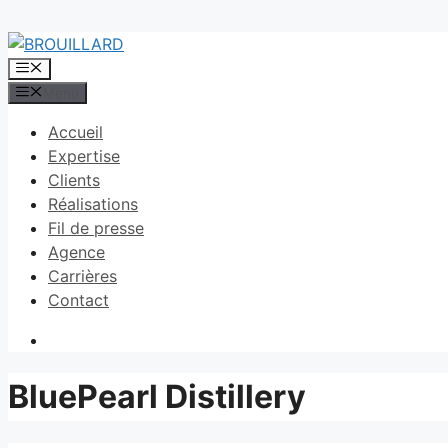
Aller
au
Menu
contenu
Menu
Accueil
Expertise
Clients
Réalisations
Fil de presse
Agence
Carrières
Contact
BluePearl Distillery