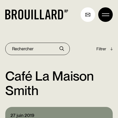
Aller
au
contenu
Archives
Rechercher :
Café La Maison
Smith
27 juin 2019