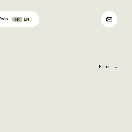
ères
FR
EN
Archives