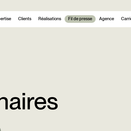
ertise
Clients
Réalisations
Fil de presse
Agence
Carri
naires