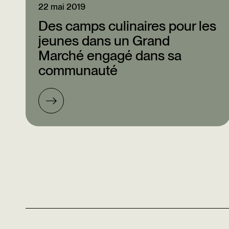
22 mai 2019
Des camps culinaires pour les
jeunes dans un Grand
Marché engagé dans sa
communauté