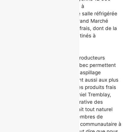
kilogrammes de légumes frais à
Moisson Québec. Grâce à une salle réfrigérée
dédiée, les producteurs du Grand Marché
pourront ajouter des produits frais, dont de la
viande, aux légumes déjà destinés à
l’organisme.
« Les légumes remis par les producteurs
chaque année à Moisson Québec permettent
non seulement de réduire le gaspillage
alimentaire, mais ils permettent aussi aux plus
défavorisés d’avoir accès à des produits frais
de proximité, a précisé M. Daniel Tremblay,
directeur général de la Coopérative des
horticulteurs de Québec. Il était tout naturel
pour la Coopérative et nos membres de
poursuivre notre engagement communautaire à
travers Le Grand Marché. Il faut dire que nous