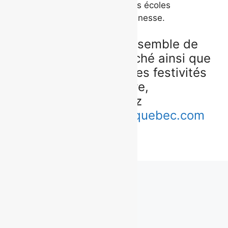
de formation culinaire dans les écoles
secondaires et les centres jeunesse.
Pour connaître l’ensemble de
l’offre du Grand Marché ainsi que
la programmation des festivités
d’ouverture,
consultez
:
legrandmarchedequebec.com
Derniers communiqués