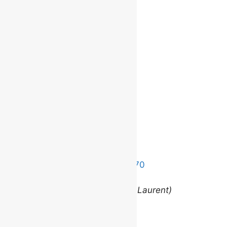
Besoin d'un autre service?
Communiquez
avec nous.
©
2026 BROUILLARD
Bureaux
Édifice le Claridge
220 Grande Allée Est, Suite 170
Québec (Québec) G1R 2J1
(entrée via la rue Louis-Saint-Laurent)
Contact