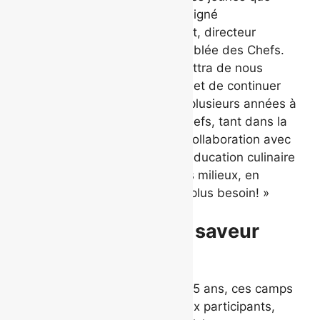
dans un marché public, a souligné
M. Jean‑François Archambault, directeur
général et fondateur de La Tablée des Chefs.
Le Grand Marché nous permettra de nous
enraciner enfin dans le milieu et de continuer
tout le travail amorcé depuis plusieurs années à
Québec par La Tablée des Chefs, tant dans la
récupération alimentaire, en collaboration avec
Moisson Québec, que dans l’éducation culinaire
auprès des jeunes de tous les milieux, en
particulier, ceux qui en ont le plus besoin! »
Des camps d’été à saveur
sociale
Destinés aux jeunes de 10 à 15 ans, ces camps
d’une semaine permettront aux participants,