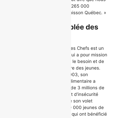
avons remis à ce jour plus de 265 000
kilogrammes de denrées à Moisson Québec. »
À propos de La Tablée des
Chefs
Fondée en 2002, La Tablée des Chefs est un
organisme à but non lucratif qui a pour mission
de nourrir les personnes dans le besoin et de
développer l’éducation culinaire des jeunes.
Depuis sa mise sur pied en 2003, son
programme de récupération alimentaire a
permis la distribution de plus de 3 millions de
repas aux personnes souffrant d’insécurité
alimentaire. Par l’entremise de son volet
ÉDUQUER, ce sont plus de 30 000 jeunes de
toutes les régions du Québec qui ont bénéficié