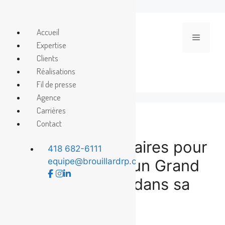
Aller
au
Accueil
Menu
contenu
Expertise
Clients
Réalisations
Fil de presse
Agence
Carrières
Contact
Des camps culinaires pour
418 682-6111
les jeunes dans un Grand
equipe@brouillardrp.com
Marché engagé dans sa
communauté
22 mai 2019