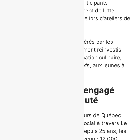
dans le besoin. Les jeunes participants
exploreront également le concept de lutte
contre le gaspillage alimentaire lors d’ateliers de
cuisine.
Rappelons que les profits générés par les
camps culinaires sont entièrement réinvestis
dans les programmes de formation culinaire,
offerts par La Tablée des Chefs, aux jeunes à
travers le Québec.
Un Grand Marché engagé
dans sa communauté
La Coopérative des horticulteurs de Québec
poursuivra son engagement social à travers Le
Grand Marché. Chaque été, depuis 25 ans, les
producteurs remettent en moyenne 12 000