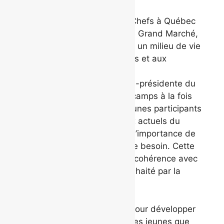
« L’arrivée de La Tablée des Chefs à Québec
consolide notre vision pour Le Grand Marché,
soit d’offrir à tous les citoyens un milieu de vie
unique, propice aux rencontres et aux
découvertes, a souligné
me
M
Marie‑Josée Savard, vice-présidente du
comité exécutif. Grâce à ces camps à la fois
ludiques et formateurs, les jeunes participants
seront sensibilisés aux enjeux actuels du
secteur de l’alimentation et à l’importance de
venir en aide aux gens dans le besoin. Cette
approche s’inscrit en parfaite cohérence avec
l’esprit du vivre-ensemble souhaité par la
Ville. »
« Il n’y a pas de meilleur lieu pour développer
l’autonomie alimentaire chez les jeunes que