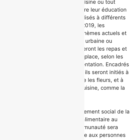
qu’ils soient passionnés de cuisine ou tout
simplement curieux, de parfaire leur éducation
culinaire tout en étant sensibilisés à différents
enjeux sociaux. Pour l’année 2019, les
participants exploreront des thèmes actuels et
innovants comme l’agriculture urbaine ou
l’alimentation locale. Ils cuisineront les repas et
collations qu’ils prendront sur place, selon les
tendances actuelles de l’alimentation. Encadrés
par des chefs professionnels, ils seront initiés à
de nouveaux aliments, comme les fleurs, et à
de nouvelles techniques de cuisine, comme la
fermentation.
Suivant la Vision du développement social de la
Ville de Québec, une corvée alimentaire au
profit d’organismes de la communauté sera
organisée afin de venir en aide aux personnes