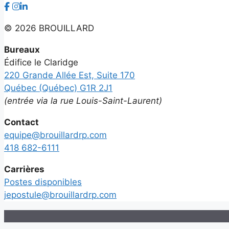
©
2026 BROUILLARD
Bureaux
Édifice le Claridge
220 Grande Allée Est, Suite 170
Québec (Québec) G1R 2J1
(entrée via la rue Louis-Saint-Laurent)
Contact
equipe@brouillardrp.com
418 682-6111
Carrières
Postes disponibles
jepostule@brouillardrp.com