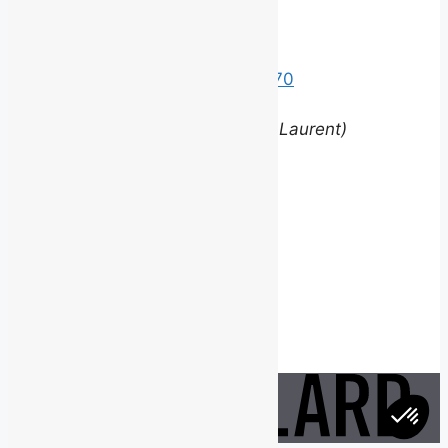
Bureaux
Édifice le Claridge
220 Grande Allée Est, Suite 170
Québec (Québec) G1R 2J1
(entrée via la rue Louis-Saint-Laurent)
Contact
equipe@brouillardrp.com
418 682-6111
Carrières
Postes disponibles
jepostule@brouillardrp.com