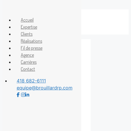
Aller
au
Accueil
Menu
contenu
Expertise
Clients
Réalisations
Fil de presse
Agence
Centre de
Carrières
Contact
danse Jacques
418 682-6111
Duval
equipe@brouillardrp.com