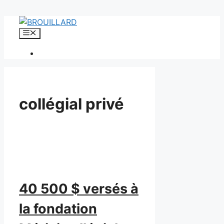
Aller
au
Menu
contenu
collégial privé
40 500 $ versés à
la fondation