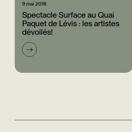
9 mai 2018
Spectacle Surface au Quai
Paquet de Lévis : les artistes
dévoilés!