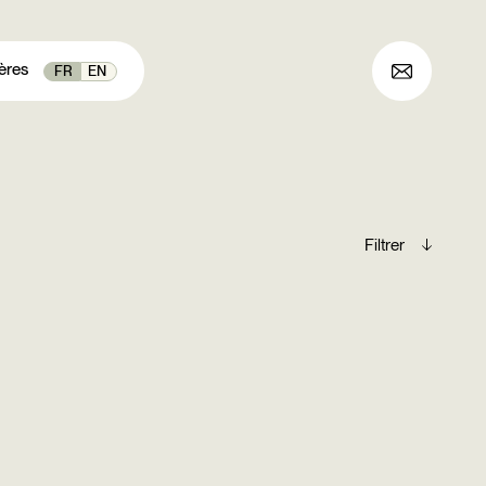
ères
FR
EN
Archives