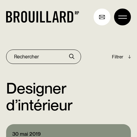
Aller
au
contenu
Archives
Rechercher :
Designer
d’intérieur
30 mai 2019