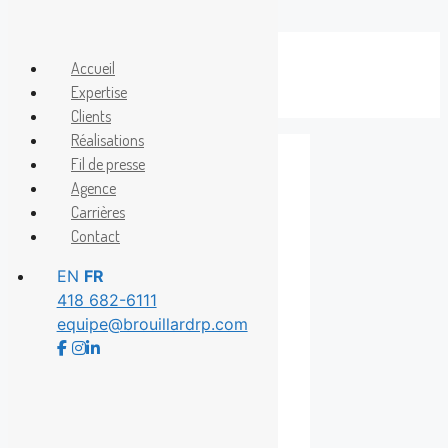
Aller
au
Accueil
Menu
contenu
Expertise
Clients
Réalisations
Fil de presse
Agence
Haroon Mirza
Carrières
Contact
EN
FR
418 682-6111
equipe@brouillardrp.com
12 artistes de
Manif d’art 9 – La