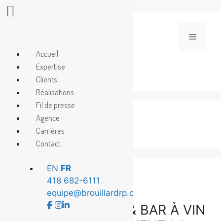
Aller
au
Menu
contenu
Accueil
Expertise
Clients
Réalisations
Fil de presse
Agence
Hôtel Port-Royal
Carrières
Contact
EN
FR
418 682-6111
equipe@brouillardrp.com
LOUISE TAVERNE & BAR À VIN