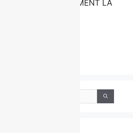
PEND OFFICIELLEMENT LA
CRÉMAILLÈRE!
19 mars 2018
…
Lire
Rechercher :
Archives