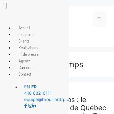
Aller
au
Menu
contenu
Accueil
Expertise
Clients
Réalisations
Fil de presse
Agence
hymne au printemps
Carrières
Contact
EN
FR
418 682-6111
Hymne au printemps : le
equipe@brouillardrp.com
classique du ballet de Québec