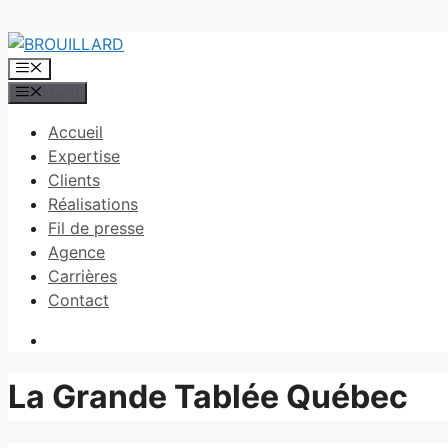
Aller
au
Menu
contenu
Menu
Accueil
Expertise
Clients
Réalisations
Fil de presse
Agence
Carrières
Contact
La Grande Tablée Québec