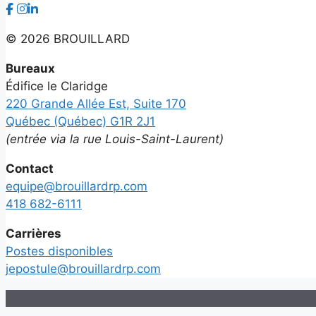
©
2026 BROUILLARD
Bureaux
Édifice le Claridge
220 Grande Allée Est, Suite 170
Québec (Québec) G1R 2J1
(entrée via la rue Louis-Saint-Laurent)
Contact
equipe@brouillardrp.com
418 682-6111
Carrières
Postes disponibles
jepostule@brouillardrp.com