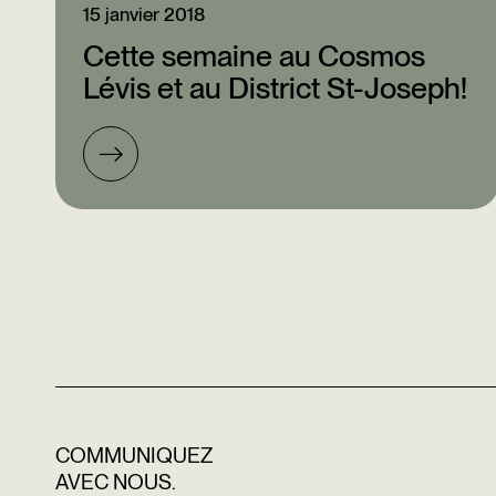
15 janvier 2018
Cette semaine au Cosmos
Lévis et au District St-Joseph!
COMMUNIQUEZ
AVEC NOUS.