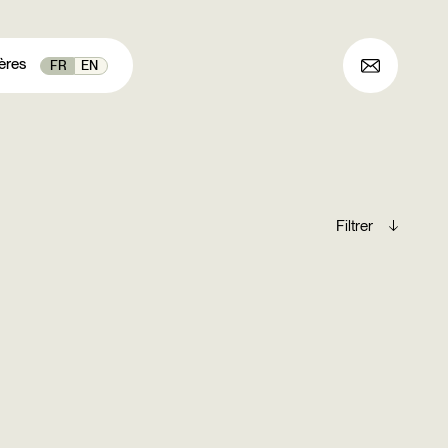
ères
FR
EN
Archives