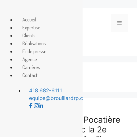
Aller
au
Accueil
Menu
contenu
Expertise
Clients
Réalisations
Fil de presse
Agence
Carrières
McDonald’s
Contact
418 682-6111
equipe@brouillardrp.com
Marto Napoli et La Pocatière
sont de retour avec la 2e