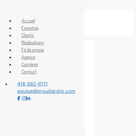
Aller
au
Accueil
Menu
contenu
Expertise
Clients
Réalisations
Fil de presse
Agence
Monte Cristo
Carrières
Contact
418 682-6111
equipe@brouillardrp.com
Une fête des
Mères en musique